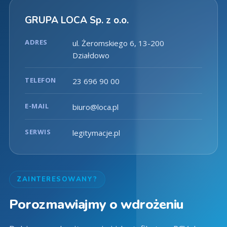
GRUPA LOCA Sp. z o.o.
ADRES
ul. Żeromskiego 6, 13-200
Działdowo
TELEFON
23 696 90 00
E-MAIL
biuro@loca.pl
SERWIS
legitymacje.pl
ZAINTERESOWANY?
Porozmawiajmy o wdrożeniu