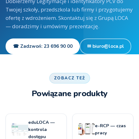
Dobierzemy Legitymacje i identyfikatory PCV do
Twojej szkoły, przedszkola lub firmy i przygotujemy
ofertę z wdrożeniem. Skontaktuj się z Grupą LOCA
— doradzimy i umówimy prezentację.
☎ Zadzwoń: 23 696 90 00
✉ biuro@loca.pl
ZOBACZ TEŻ
Powiązane produkty
eduLOCA —
e-RCP — czas
kontrola
pracy
dostępu