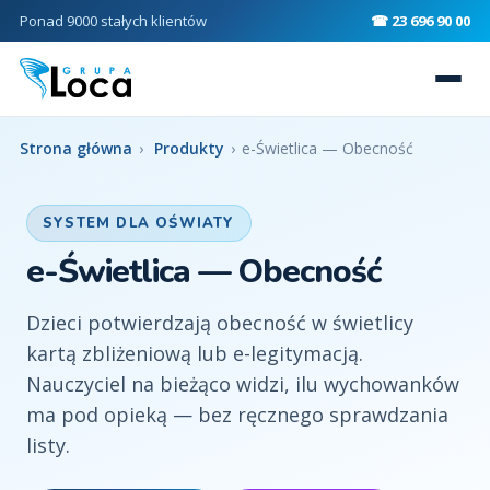
Ponad 9000 stałych klientów
☎ 23 696 90 00
Strona główna
›
Produkty
›
e-Świetlica — Obecność
SYSTEM DLA OŚWIATY
e-Świetlica — Obecność
Dzieci potwierdzają obecność w świetlicy
kartą zbliżeniową lub e-legitymacją.
Nauczyciel na bieżąco widzi, ilu wychowanków
ma pod opieką — bez ręcznego sprawdzania
listy.