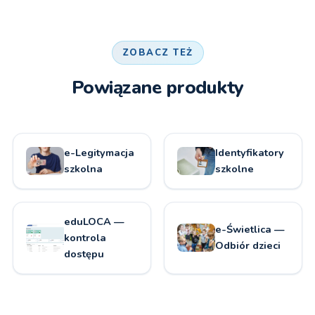
ZOBACZ TEŻ
Powiązane produkty
e-Legitymacja
Identyfikatory
szkolna
szkolne
eduLOCA —
e-Świetlica —
kontrola
Odbiór dzieci
dostępu