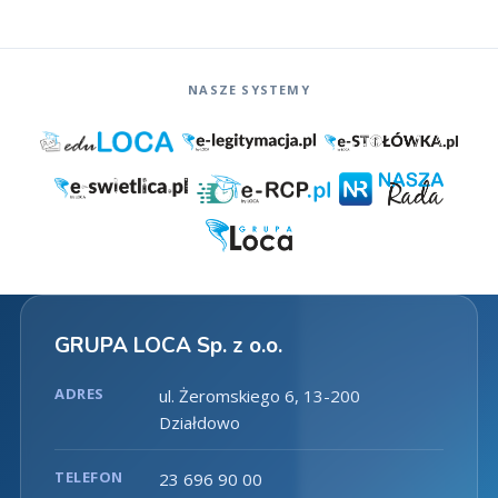
NASZE SYSTEMY
GRUPA LOCA Sp. z o.o.
ADRES
ul. Żeromskiego 6, 13-200
Działdowo
TELEFON
23 696 90 00