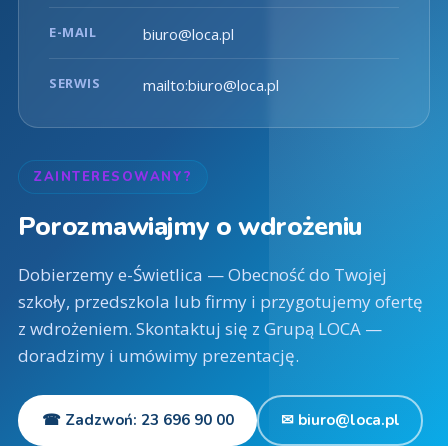
E-MAIL
biuro@loca.pl
SERWIS
mailto:biuro@loca.pl
ZAINTERESOWANY?
Porozmawiajmy o wdrożeniu
Dobierzemy e-Świetlica — Obecność do Twojej
szkoły, przedszkola lub firmy i przygotujemy ofertę
z wdrożeniem. Skontaktuj się z Grupą LOCA —
doradzimy i umówimy prezentację.
☎ Zadzwoń: 23 696 90 00
✉ biuro@loca.pl